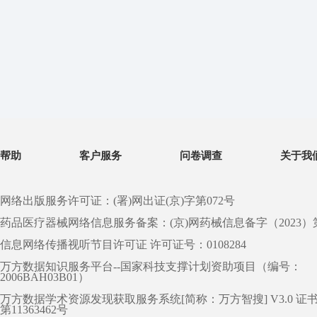
帮助
客户服务
问卷调查
关于我
网络出版服务许可证：(署)网出证(京)字第072号
药品医疗器械网络信息服务备案：(京)网药械信息备字（2023）第 0
信息网络传播视听节目许可证 许可证号：0108284
万方数据知识服务平台--国家科技支撑计划资助项目（编号：
2006BAH03B01）
万方数据学术资源发现获取服务系统[简称：万方智搜] V3.0 证
第11363462号