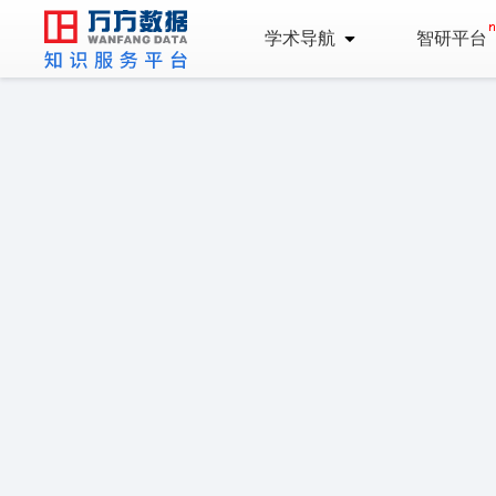
学术导航
智研平台