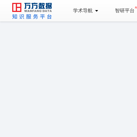
学术导航
智研平台