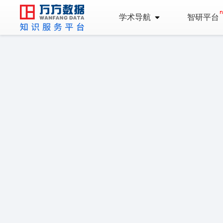
学术导航
智研平台