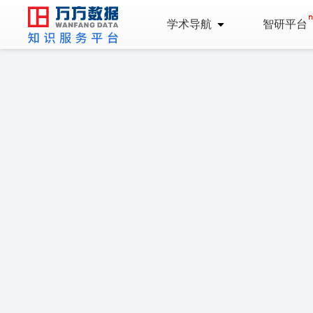
学术导航
智研平台