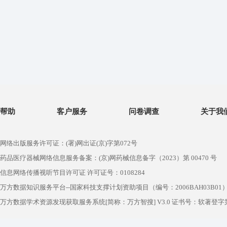
帮助
客户服务
问卷调查
关于我
网络出版服务许可证：(署)网出证(京)字第072号
药品医疗器械网络信息服务备案：(京)网药械信息备字（2023）第 00470 号
信息网络传播视听节目许可证 许可证号：0108284
万方数据知识服务平台--国家科技支撑计划资助项目（编号：2006BAH03B01
万方数据学术资源发现获取服务系统[简称：万方智搜] V3.0 证书号：软著登字第1