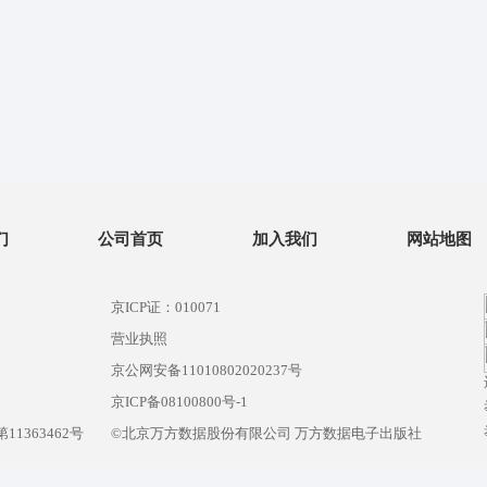
们
公司首页
加入我们
网站地图
京ICP证：010071
营业执照
京公网安备11010802020237号
）
京ICP备08100800号-1
1363462号
©北京万方数据股份有限公司 万方数据电子出版社