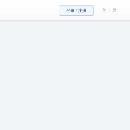
简
繁
登录 / 注册