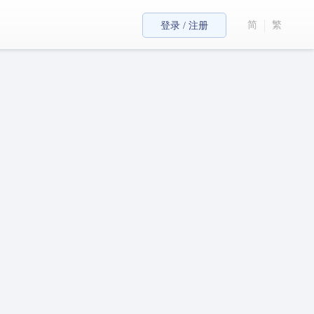
简
繁
登录 / 注册