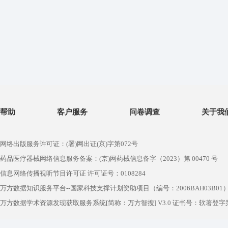
帮助
客户服务
问卷调查
关于我
网络出版服务许可证：(署)网出证(京)字第072号
药品医疗器械网络信息服务备案：(京)网药械信息备字（2023）第 00470 号
信息网络传播视听节目许可证 许可证号：0108284
万方数据知识服务平台--国家科技支撑计划资助项目（编号：2006BAH03B01
万方数据学术资源发现获取服务系统[简称：万方智搜] V3.0 证书号：软著登字第1