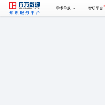
学术导航
智研平台