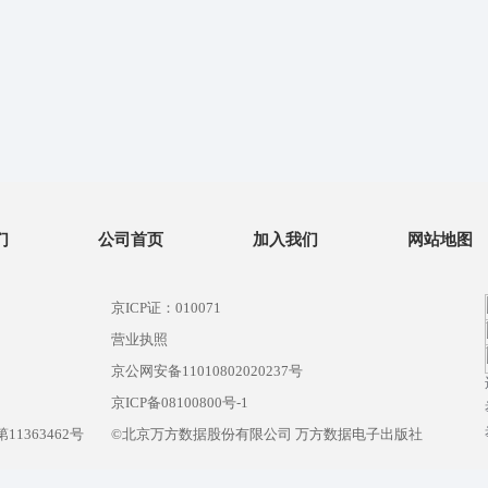
们
公司首页
加入我们
网站地图
京ICP证：010071
营业执照
京公网安备11010802020237号
）
京ICP备08100800号-1
1363462号
©北京万方数据股份有限公司 万方数据电子出版社