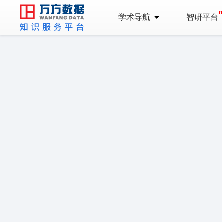
学术导航
智研平台