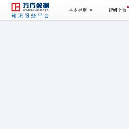
学术导航
智研平台