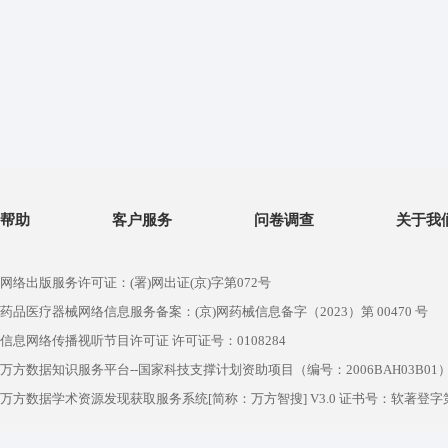
帮助
客户服务
问卷调查
关于我
网络出版服务许可证：(署)网出证(京)字第072号
药品医疗器械网络信息服务备案：(京)网药械信息备字（2023）第 00470 号
信息网络传播视听节目许可证 许可证号：0108284
万方数据知识服务平台--国家科技支撑计划资助项目（编号：2006BAH03B01
万方数据学术资源发现获取服务系统[简称：万方智搜] V3.0 证书号：软著登字第1