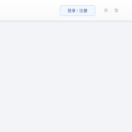
简
繁
登录 / 注册