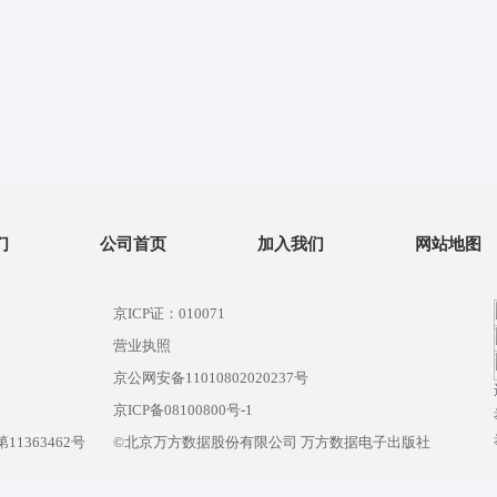
们
公司首页
加入我们
网站地图
京ICP证：010071
营业执照
京公网安备11010802020237号
）
京ICP备08100800号-1
1363462号
©北京万方数据股份有限公司 万方数据电子出版社