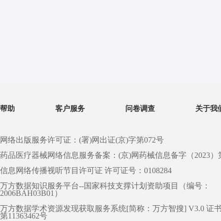
帮助
客户服务
问卷调查
关于我
网络出版服务许可证：(署)网出证(京)字第072号
药品医疗器械网络信息服务备案：(京)网药械信息备字（2023）第 0
信息网络传播视听节目许可证 许可证号：0108284
万方数据知识服务平台--国家科技支撑计划资助项目（编号：
2006BAH03B01）
万方数据学术资源发现获取服务系统[简称：万方智搜] V3.0 证
第11363462号