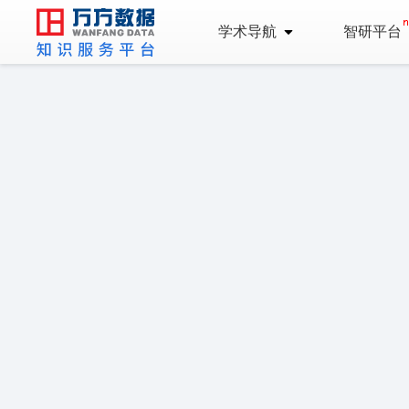
学术导航
智研平台