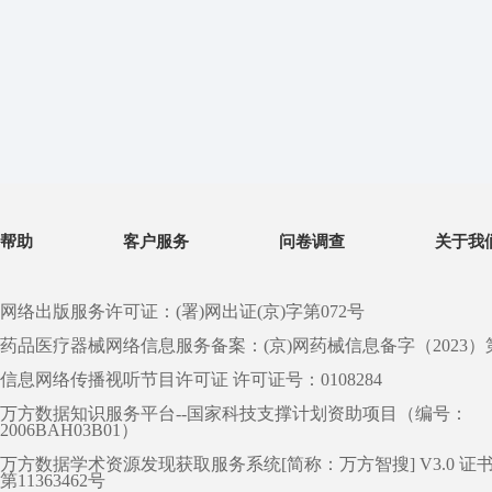
帮助
客户服务
问卷调查
关于我
网络出版服务许可证：(署)网出证(京)字第072号
药品医疗器械网络信息服务备案：(京)网药械信息备字（2023）第 0
信息网络传播视听节目许可证 许可证号：0108284
万方数据知识服务平台--国家科技支撑计划资助项目（编号：
2006BAH03B01）
万方数据学术资源发现获取服务系统[简称：万方智搜] V3.0 证
第11363462号