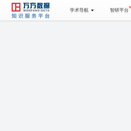
学术导航
智研平台