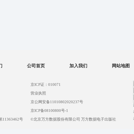
们
公司首页
加入我们
网站地图
京ICP证：010071
营业执照
京公网安备11010802020237号
）
京ICP备08100800号-1
1363462号
©北京万方数据股份有限公司 万方数据电子出版社