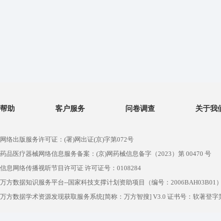
帮助
客户服务
问卷调查
关于我
网络出版服务许可证：(署)网出证(京)字第072号
药品医疗器械网络信息服务备案：(京)网药械信息备字（2023）第 00470 号
信息网络传播视听节目许可证 许可证号：0108284
万方数据知识服务平台--国家科技支撑计划资助项目（编号：2006BAH03B01
万方数据学术资源发现获取服务系统[简称：万方智搜] V3.0 证书号：软著登字第1