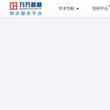
学术导航
智研平台