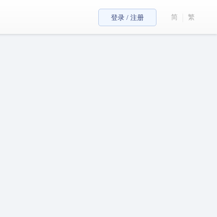
简
繁
登录 / 注册