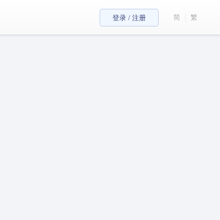
简
繁
登录 / 注册