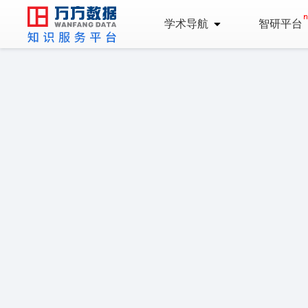
学术导航
智研平台