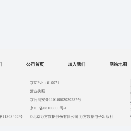
们
公司首页
加入我们
网站地图
京ICP证：010071
营业执照
京公网安备11010802020237号
）
京ICP备08100800号-1
1363462号
©北京万方数据股份有限公司 万方数据电子出版社