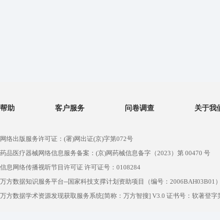
帮助
客户服务
问卷调查
关于我
网络出版服务许可证：(署)网出证(京)字第072号
药品医疗器械网络信息服务备案：(京)网药械信息备字（2023）第 00470 号
信息网络传播视听节目许可证 许可证号：0108284
万方数据知识服务平台--国家科技支撑计划资助项目（编号：2006BAH03B01
万方数据学术资源发现获取服务系统[简称：万方智搜] V3.0 证书号：软著登字第1