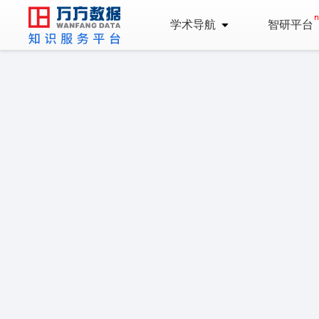
学术导航
智研平台