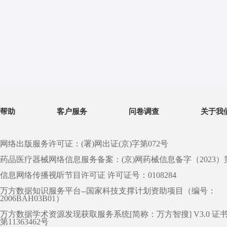
帮助
客户服务
问卷调查
关于我
网络出版服务许可证：(署)网出证(京)字第072号
药品医疗器械网络信息服务备案：(京)网药械信息备字（2023）第 0
信息网络传播视听节目许可证 许可证号：0108284
万方数据知识服务平台--国家科技支撑计划资助项目（编号：
2006BAH03B01）
万方数据学术资源发现获取服务系统[简称：万方智搜] V3.0 证
第11363462号