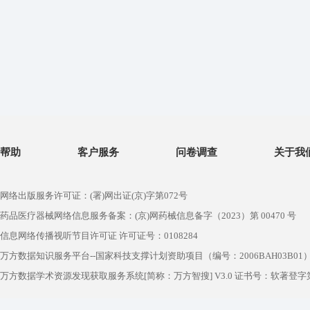
帮助
客户服务
问卷调查
关于我
网络出版服务许可证：(署)网出证(京)字第072号
药品医疗器械网络信息服务备案：(京)网药械信息备字（2023）第 00470 号
信息网络传播视听节目许可证 许可证号：0108284
万方数据知识服务平台--国家科技支撑计划资助项目（编号：2006BAH03B01
万方数据学术资源发现获取服务系统[简称：万方智搜] V3.0 证书号：软著登字第1