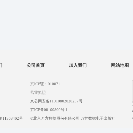
们
公司首页
加入我们
网站地图
京ICP证：010071
营业执照
京公网安备11010802020237号
）
京ICP备08100800号-1
1363462号
©北京万方数据股份有限公司 万方数据电子出版社