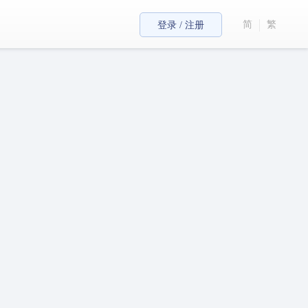
简
繁
登录 / 注册