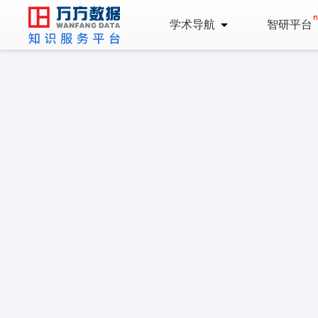
学术导航
智研平台