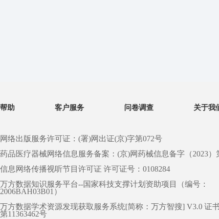
帮助
客户服务
问卷调查
关于我
网络出版服务许可证：(署)网出证(京)字第072号
药品医疗器械网络信息服务备案：(京)网药械信息备字（2023）第 0
信息网络传播视听节目许可证 许可证号：0108284
万方数据知识服务平台--国家科技支撑计划资助项目（编号：
2006BAH03B01）
万方数据学术资源发现获取服务系统[简称：万方智搜] V3.0 证
第11363462号