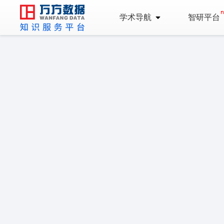
学术导航
智研平台