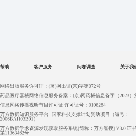
帮助
客户服务
问卷调查
关于我
网络出版服务许可证：(署)网出证(京)字第072号
药品医疗器械网络信息服务备案：(京)网药械信息备字（2023）第 0
信息网络传播视听节目许可证 许可证号：0108284
万方数据知识服务平台--国家科技支撑计划资助项目（编号：
2006BAH03B01）
万方数据学术资源发现获取服务系统[简称：万方智搜] V3.0 证
第11363462号