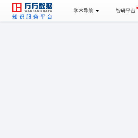
学术导航
智研平台