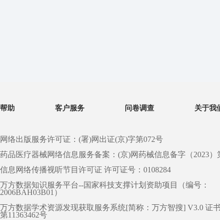
帮助
客户服务
问卷调查
关于我
网络出版服务许可证：(署)网出证(京)字第072号
药品医疗器械网络信息服务备案：(京)网药械信息备字（2023）第 0
信息网络传播视听节目许可证 许可证号：0108284
万方数据知识服务平台--国家科技支撑计划资助项目（编号：
2006BAH03B01）
万方数据学术资源发现获取服务系统[简称：万方智搜] V3.0 证
第11363462号