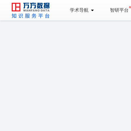
学术导航
智研平台