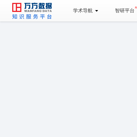
学术导航
智研平台