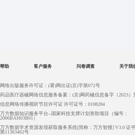
帮助
客户服务
问卷调查
关于我
网络出版服务许可证：(署)网出证(京)字第072号
药品医疗器械网络信息服务备案：(京)网药械信息备字（2023）第 0
信息网络传播视听节目许可证 许可证号：0108284
万方数据知识服务平台--国家科技支撑计划资助项目（编号：
2006BAH03B01）
万方数据学术资源发现获取服务系统[简称：万方智搜] V3.0 证
第11363462号