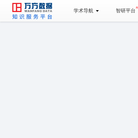
学术导航
智研平台