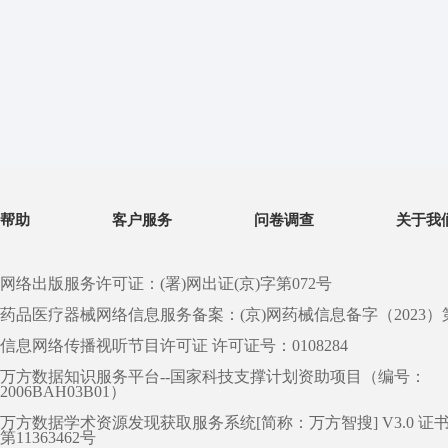
帮助
客户服务
问卷调查
关于我
网络出版服务许可证：(署)网出证(京)字第072号
药品医疗器械网络信息服务备案：(京)网药械信息备字（2023）第 0
信息网络传播视听节目许可证 许可证号：0108284
万方数据知识服务平台--国家科技支撑计划资助项目（编号：
2006BAH03B01）
万方数据学术资源发现获取服务系统[简称：万方智搜] V3.0 证
第11363462号