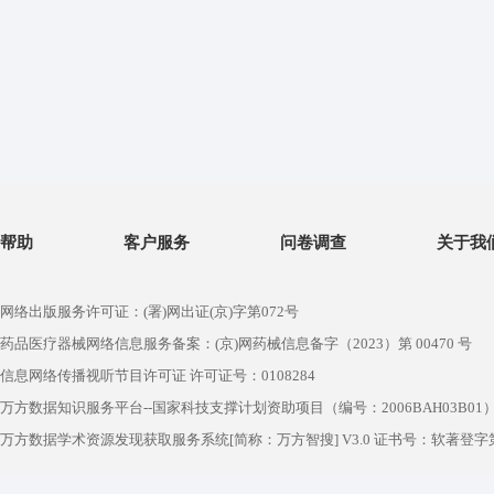
帮助
客户服务
问卷调查
关于我
网络出版服务许可证：(署)网出证(京)字第072号
药品医疗器械网络信息服务备案：(京)网药械信息备字（2023）第 00470 号
信息网络传播视听节目许可证 许可证号：0108284
万方数据知识服务平台--国家科技支撑计划资助项目（编号：2006BAH03B01
万方数据学术资源发现获取服务系统[简称：万方智搜] V3.0 证书号：软著登字第1