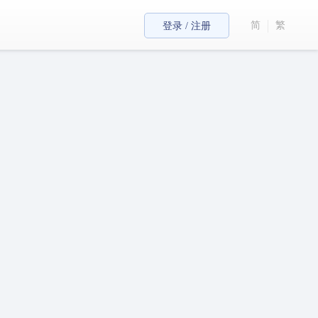
简
繁
登录 / 注册