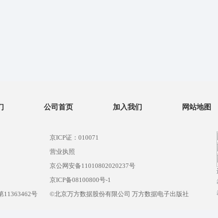
们
公司首页
加入我们
网站地图
京ICP证：010071
营业执照
京公网安备11010802020237号
）
京ICP备08100800号-1
1363462号
©北京万方数据股份有限公司 万方数据电子出版社