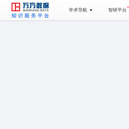
学术导航
智研平台