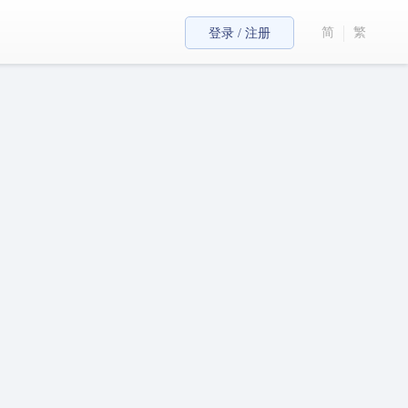
简
繁
登录 / 注册