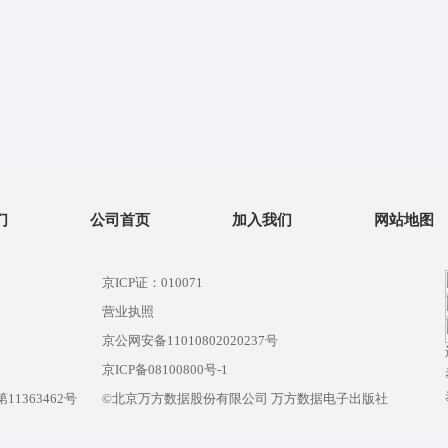
们
公司首页
加入我们
网站地图
京ICP证：010071
营业执照
京公网安备11010802020237号
）
京ICP备08100800号-1
1363462号
©北京万方数据股份有限公司 万方数据电子出版社