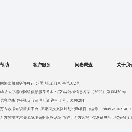
帮助
客户服务
问卷调查
关于我
网络出版服务许可证：(署)网出证(京)字第072号
药品医疗器械网络信息服务备案：(京)网药械信息备字（2023）第 00470 号
信息网络传播视听节目许可证 许可证号：0108284
万方数据知识服务平台--国家科技支撑计划资助项目（编号：2006BAH03B01
万方数据学术资源发现获取服务系统[简称：万方智搜] V3.0 证书号：软著登字第1