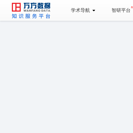
学术导航
智研平台