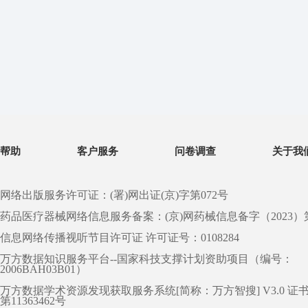
帮助
客户服务
问卷调查
关于我
网络出版服务许可证：(署)网出证(京)字第072号
药品医疗器械网络信息服务备案：(京)网药械信息备字（2023）第 0
信息网络传播视听节目许可证 许可证号：0108284
万方数据知识服务平台--国家科技支撑计划资助项目（编号：
2006BAH03B01）
万方数据学术资源发现获取服务系统[简称：万方智搜] V3.0 证
第11363462号