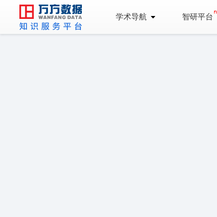
学术导航
智研平台