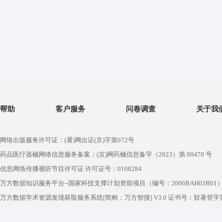
帮助
客户服务
问卷调查
关于我
网络出版服务许可证：(署)网出证(京)字第072号
药品医疗器械网络信息服务备案：(京)网药械信息备字（2023）第 00470 号
信息网络传播视听节目许可证 许可证号：0108284
万方数据知识服务平台--国家科技支撑计划资助项目（编号：2006BAH03B01
万方数据学术资源发现获取服务系统[简称：万方智搜] V3.0 证书号：软著登字第1