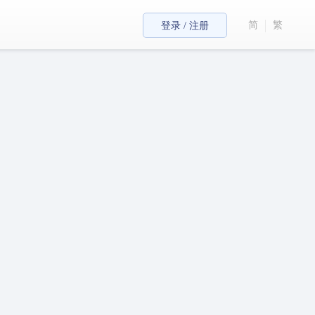
简
繁
登录 / 注册