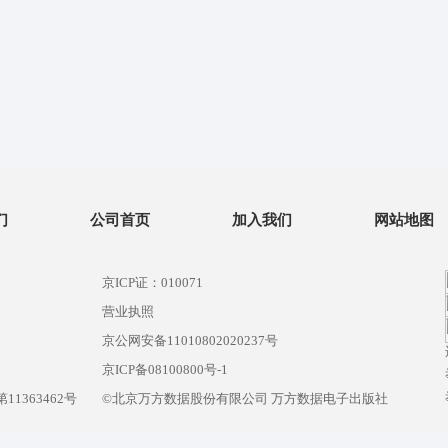
们
公司首页
加入我们
网站地图
京ICP证：010071
营业执照
京公网安备11010802020237号
）
京ICP备08100800号-1
1363462号
©北京万方数据股份有限公司 万方数据电子出版社