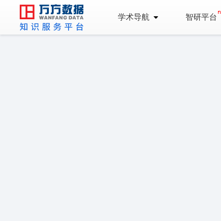
学术导航
智研平台