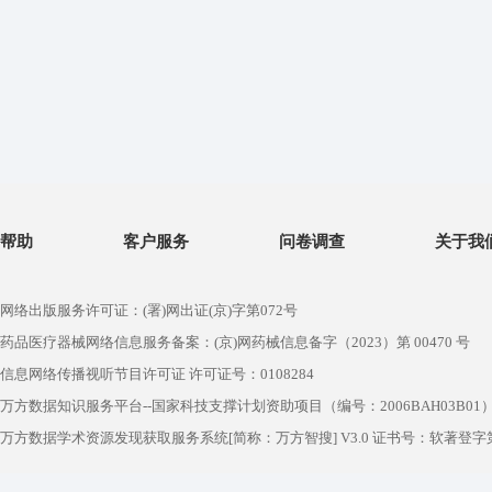
帮助
客户服务
问卷调查
关于我
网络出版服务许可证：(署)网出证(京)字第072号
药品医疗器械网络信息服务备案：(京)网药械信息备字（2023）第 00470 号
信息网络传播视听节目许可证 许可证号：0108284
万方数据知识服务平台--国家科技支撑计划资助项目（编号：2006BAH03B01
万方数据学术资源发现获取服务系统[简称：万方智搜] V3.0 证书号：软著登字第1