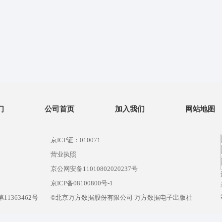
们
公司首页
加入我们
网站地图
京ICP证：010071
营业执照
京公网安备11010802020237号
）
京ICP备08100800号-1
1363462号
©北京万方数据股份有限公司 万方数据电子出版社