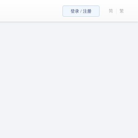
简
繁
登录 / 注册