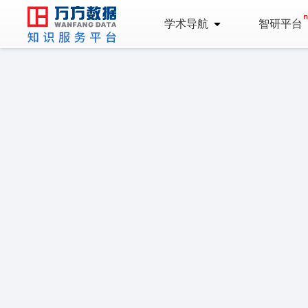
学术导航
智研平台