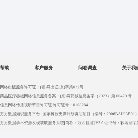
帮助
客户服务
问卷调查
关于我
网络出版服务许可证：(署)网出证(京)字第072号
药品医疗器械网络信息服务备案：(京)网药械信息备字（2023）第 00470 号
信息网络传播视听节目许可证 许可证号：0108284
万方数据知识服务平台--国家科技支撑计划资助项目（编号：2006BAH03B01
万方数据学术资源发现获取服务系统[简称：万方智搜] V3.0 证书号：软著登字第1