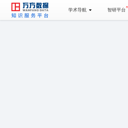
学术导航
智研平台