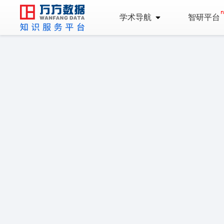
学术导航
智研平台