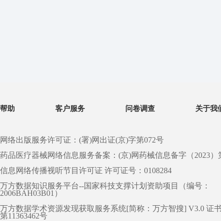
帮助
客户服务
问卷调查
关于我
网络出版服务许可证：(署)网出证(京)字第072号
药品医疗器械网络信息服务备案：(京)网药械信息备字（2023）第 0
信息网络传播视听节目许可证 许可证号：0108284
万方数据知识服务平台--国家科技支撑计划资助项目（编号：
2006BAH03B01）
万方数据学术资源发现获取服务系统[简称：万方智搜] V3.0 证
第11363462号