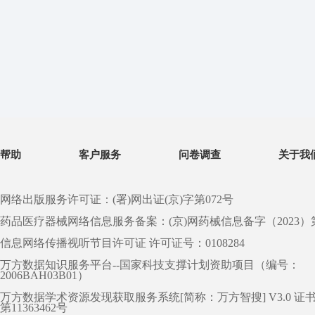
帮助
客户服务
问卷调查
关于我
网络出版服务许可证：(署)网出证(京)字第072号
药品医疗器械网络信息服务备案：(京)网药械信息备字（2023）第 0
信息网络传播视听节目许可证 许可证号：0108284
万方数据知识服务平台--国家科技支撑计划资助项目（编号：
2006BAH03B01）
万方数据学术资源发现获取服务系统[简称：万方智搜] V3.0 证
第11363462号