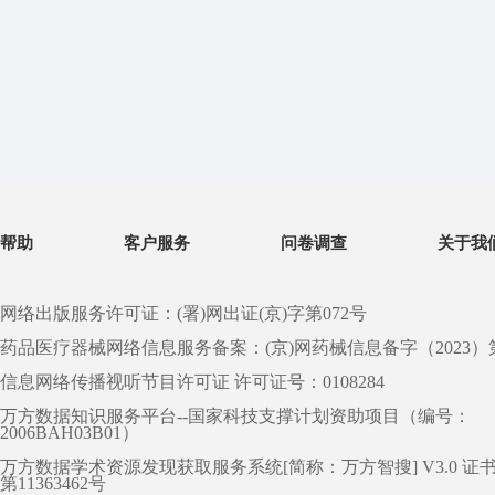
帮助
客户服务
问卷调查
关于我
网络出版服务许可证：(署)网出证(京)字第072号
药品医疗器械网络信息服务备案：(京)网药械信息备字（2023）第 0
信息网络传播视听节目许可证 许可证号：0108284
万方数据知识服务平台--国家科技支撑计划资助项目（编号：
2006BAH03B01）
万方数据学术资源发现获取服务系统[简称：万方智搜] V3.0 证
第11363462号