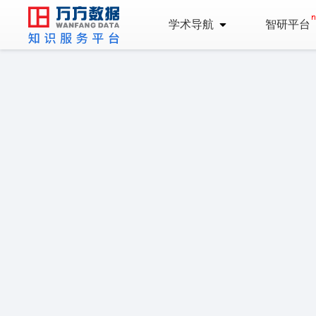
学术导航
智研平台