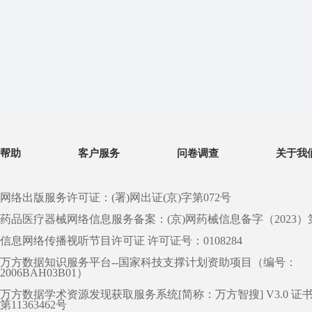
帮助
客户服务
问卷调查
关于我
网络出版服务许可证：(署)网出证(京)字第072号
药品医疗器械网络信息服务备案：(京)网药械信息备字（2023）第 0
信息网络传播视听节目许可证 许可证号：0108284
万方数据知识服务平台--国家科技支撑计划资助项目（编号：
2006BAH03B01）
万方数据学术资源发现获取服务系统[简称：万方智搜] V3.0 证
第11363462号