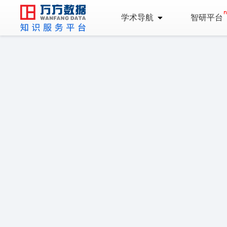
学术导航
智研平台