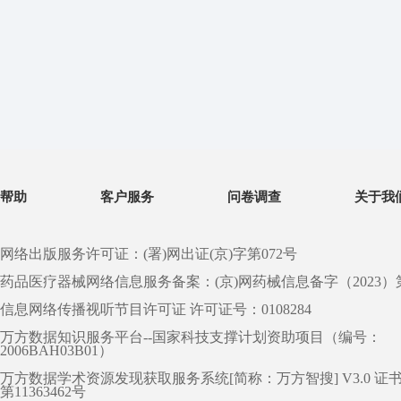
帮助
客户服务
问卷调查
关于我
网络出版服务许可证：(署)网出证(京)字第072号
药品医疗器械网络信息服务备案：(京)网药械信息备字（2023）第 0
信息网络传播视听节目许可证 许可证号：0108284
万方数据知识服务平台--国家科技支撑计划资助项目（编号：
2006BAH03B01）
万方数据学术资源发现获取服务系统[简称：万方智搜] V3.0 证
第11363462号