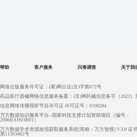
帮助
客户服务
问卷调查
关于我
网络出版服务许可证：(署)网出证(京)字第072号
药品医疗器械网络信息服务备案：(京)网药械信息备字（2023）第 0
信息网络传播视听节目许可证 许可证号：0108284
万方数据知识服务平台--国家科技支撑计划资助项目（编号：
2006BAH03B01）
万方数据学术资源发现获取服务系统[简称：万方智搜] V3.0 证
第11363462号