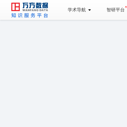
学术导航
智研平台