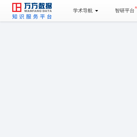
学术导航
智研平台