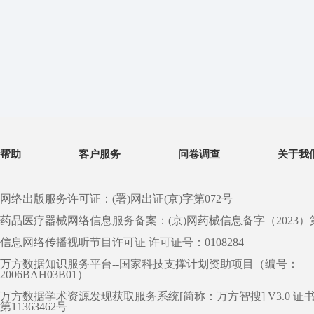
帮助
客户服务
问卷调查
关于我
网络出版服务许可证：(署)网出证(京)字第072号
药品医疗器械网络信息服务备案：(京)网药械信息备字（2023）第 0
信息网络传播视听节目许可证 许可证号：0108284
万方数据知识服务平台--国家科技支撑计划资助项目（编号：
2006BAH03B01）
万方数据学术资源发现获取服务系统[简称：万方智搜] V3.0 证
第11363462号