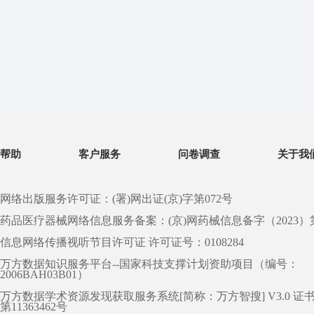
帮助
客户服务
问卷调查
关于我
网络出版服务许可证：(署)网出证(京)字第072号
药品医疗器械网络信息服务备案：(京)网药械信息备字（2023）第 0
信息网络传播视听节目许可证 许可证号：0108284
万方数据知识服务平台--国家科技支撑计划资助项目（编号：
2006BAH03B01）
万方数据学术资源发现获取服务系统[简称：万方智搜] V3.0 证
第11363462号