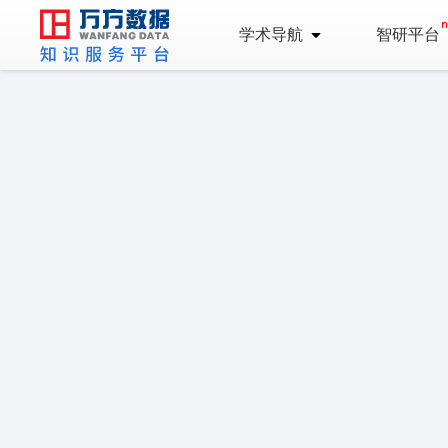
学术导航
智研平台