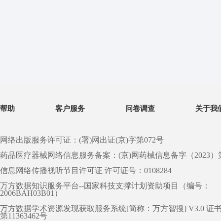
帮助
客户服务
问卷调查
关于我
网络出版服务许可证：(署)网出证(京)字第072号
药品医疗器械网络信息服务备案：(京)网药械信息备字（2023）第 0
信息网络传播视听节目许可证 许可证号：0108284
万方数据知识服务平台--国家科技支撑计划资助项目（编号：
2006BAH03B01）
万方数据学术资源发现获取服务系统[简称：万方智搜] V3.0 证
第11363462号