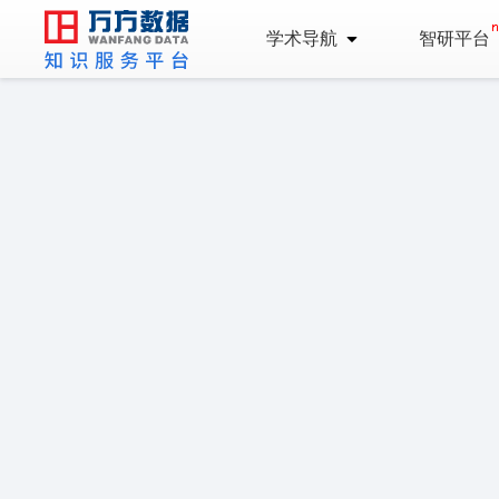
学术导航
智研平台