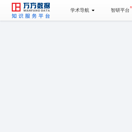
学术导航
智研平台