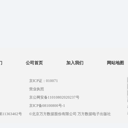
们
公司首页
加入我们
网站地图
京ICP证：010071
营业执照
京公网安备11010802020237号
）
京ICP备08100800号-1
1363462号
©北京万方数据股份有限公司 万方数据电子出版社