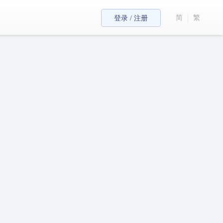
简
繁
登录 / 注册