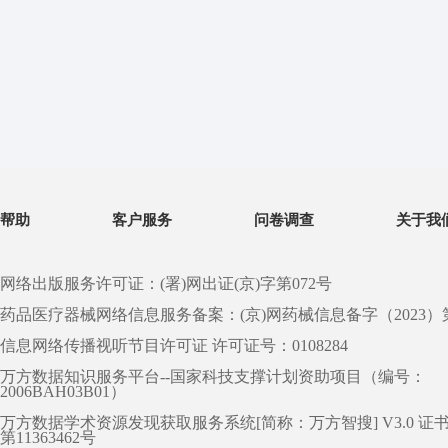
帮助
客户服务
问卷调查
关于我
网络出版服务许可证：(署)网出证(京)字第072号
药品医疗器械网络信息服务备案：(京)网药械信息备字（2023）第 0
信息网络传播视听节目许可证 许可证号：0108284
万方数据知识服务平台--国家科技支撑计划资助项目（编号：
2006BAH03B01）
万方数据学术资源发现获取服务系统[简称：万方智搜] V3.0 证
第11363462号