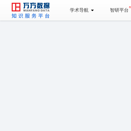
学术导航
智研平台