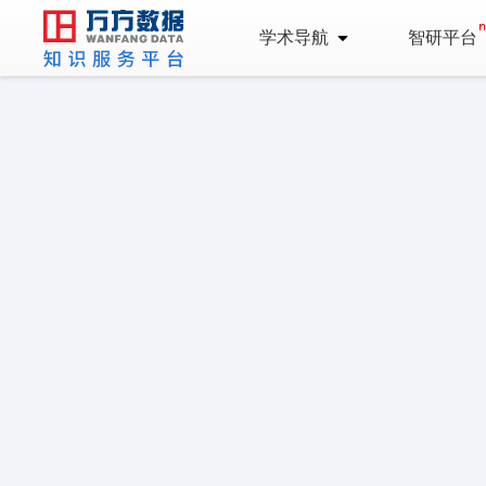
学术导航
智研平台