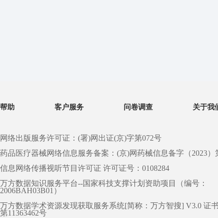
帮助
客户服务
问卷调查
关于我
网络出版服务许可证：(署)网出证(京)字第072号
药品医疗器械网络信息服务备案：(京)网药械信息备字（2023）第 0
信息网络传播视听节目许可证 许可证号：0108284
万方数据知识服务平台--国家科技支撑计划资助项目（编号：
2006BAH03B01）
万方数据学术资源发现获取服务系统[简称：万方智搜] V3.0 证
第11363462号