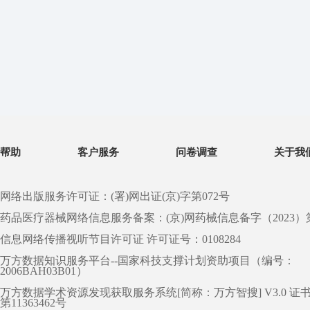
帮助
客户服务
问卷调查
关于我
网络出版服务许可证：(署)网出证(京)字第072号
药品医疗器械网络信息服务备案：(京)网药械信息备字（2023）第 0
信息网络传播视听节目许可证 许可证号：0108284
万方数据知识服务平台--国家科技支撑计划资助项目（编号：
2006BAH03B01）
万方数据学术资源发现获取服务系统[简称：万方智搜] V3.0 证
第11363462号