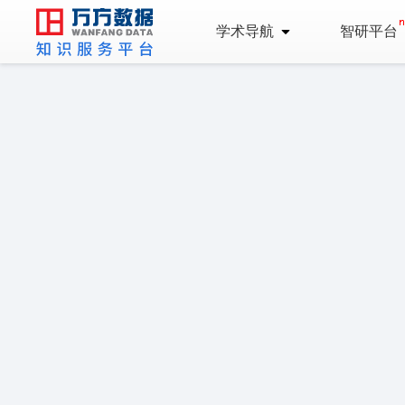
学术导航
智研平台