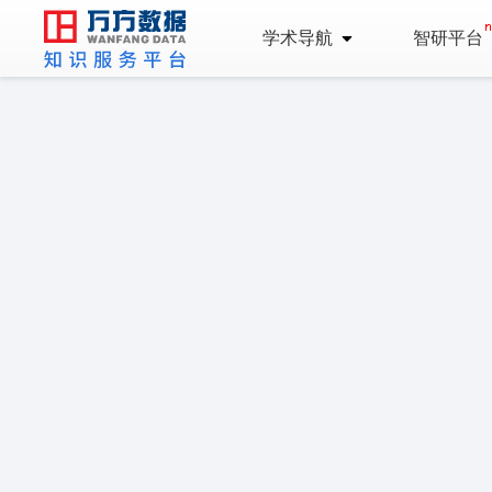
学术导航
智研平台