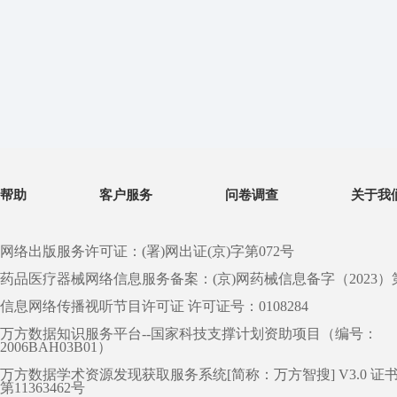
帮助
客户服务
问卷调查
关于我
网络出版服务许可证：(署)网出证(京)字第072号
药品医疗器械网络信息服务备案：(京)网药械信息备字（2023）第 0
信息网络传播视听节目许可证 许可证号：0108284
万方数据知识服务平台--国家科技支撑计划资助项目（编号：
2006BAH03B01）
万方数据学术资源发现获取服务系统[简称：万方智搜] V3.0 证
第11363462号