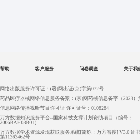
帮助
客户服务
问卷调查
关于我
网络出版服务许可证：(署)网出证(京)字第072号
药品医疗器械网络信息服务备案：(京)网药械信息备字（2023）第 0
信息网络传播视听节目许可证 许可证号：0108284
万方数据知识服务平台--国家科技支撑计划资助项目（编号：
2006BAH03B01）
万方数据学术资源发现获取服务系统[简称：万方智搜] V3.0 证
第11363462号