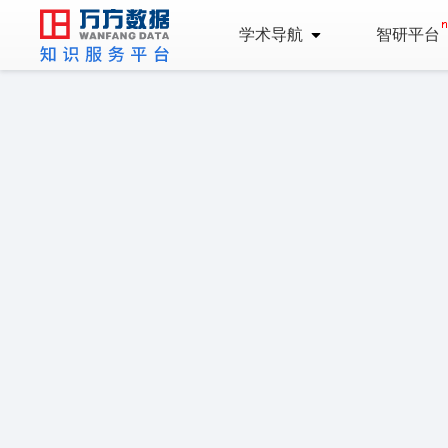
学术导航
智研平台