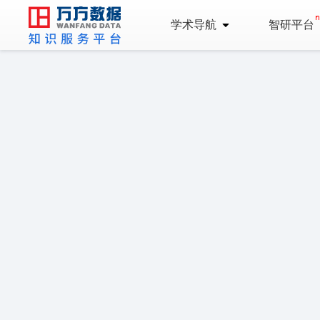
学术导航
智研平台