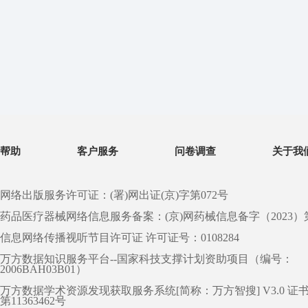
帮助
客户服务
问卷调查
关于我
网络出版服务许可证：(署)网出证(京)字第072号
药品医疗器械网络信息服务备案：(京)网药械信息备字（2023）第 0
信息网络传播视听节目许可证 许可证号：0108284
万方数据知识服务平台--国家科技支撑计划资助项目（编号：
2006BAH03B01）
万方数据学术资源发现获取服务系统[简称：万方智搜] V3.0 证
第11363462号