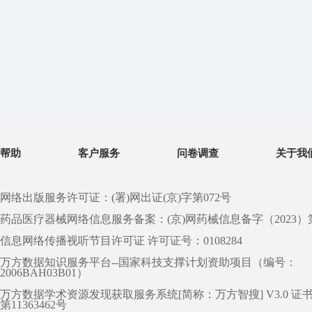
帮助
客户服务
问卷调查
关于我
网络出版服务许可证：(署)网出证(京)字第072号
药品医疗器械网络信息服务备案：(京)网药械信息备字（2023）第 0
信息网络传播视听节目许可证 许可证号：0108284
万方数据知识服务平台--国家科技支撑计划资助项目（编号：
2006BAH03B01）
万方数据学术资源发现获取服务系统[简称：万方智搜] V3.0 证
第11363462号