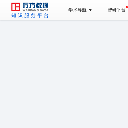
学术导航
智研平台