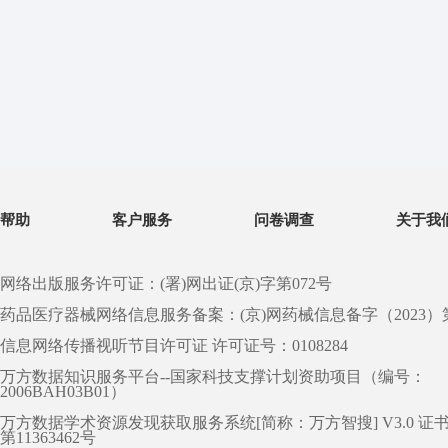
帮助
客户服务
问卷调查
关于我
网络出版服务许可证：(署)网出证(京)字第072号
药品医疗器械网络信息服务备案：(京)网药械信息备字（2023）第 0
信息网络传播视听节目许可证 许可证号：0108284
万方数据知识服务平台--国家科技支撑计划资助项目（编号：
2006BAH03B01）
万方数据学术资源发现获取服务系统[简称：万方智搜] V3.0 证
第11363462号