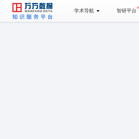
学术导航
智研平台