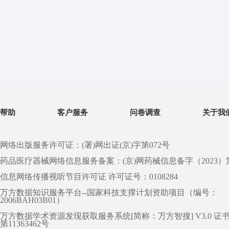
帮助
客户服务
问卷调查
关于我
网络出版服务许可证：(署)网出证(京)字第072号
药品医疗器械网络信息服务备案：(京)网药械信息备字（2023）第 0
信息网络传播视听节目许可证 许可证号：0108284
万方数据知识服务平台--国家科技支撑计划资助项目（编号：
2006BAH03B01）
万方数据学术资源发现获取服务系统[简称：万方智搜] V3.0 证
第11363462号