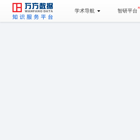
学术导航
智研平台