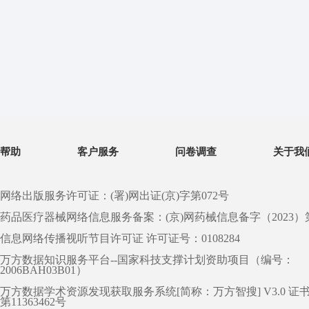
帮助
客户服务
问卷调查
关于我
网络出版服务许可证：(署)网出证(京)字第072号
药品医疗器械网络信息服务备案：(京)网药械信息备字（2023）第 0
信息网络传播视听节目许可证 许可证号：0108284
万方数据知识服务平台--国家科技支撑计划资助项目（编号：
2006BAH03B01）
万方数据学术资源发现获取服务系统[简称：万方智搜] V3.0 证
第11363462号