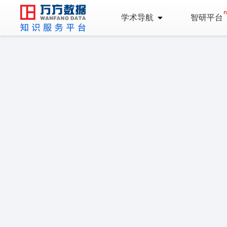
学术导航
智研平台