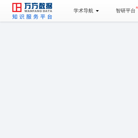
学术导航
智研平台