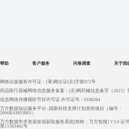
帮助
客户服务
问卷调查
关于我
网络出版服务许可证：(署)网出证(京)字第072号
药品医疗器械网络信息服务备案：(京)网药械信息备字（2023）第 0
信息网络传播视听节目许可证 许可证号：0108284
万方数据知识服务平台--国家科技支撑计划资助项目（编号：
2006BAH03B01）
万方数据学术资源发现获取服务系统[简称：万方智搜] V3.0 证
第11363462号