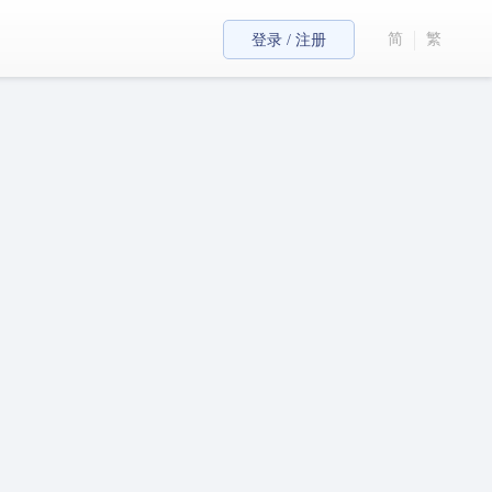
简
繁
登录 / 注册