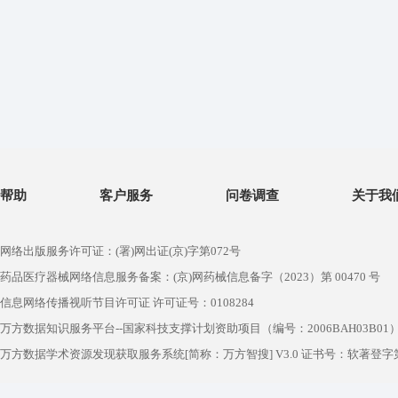
帮助
客户服务
问卷调查
关于我
网络出版服务许可证：(署)网出证(京)字第072号
药品医疗器械网络信息服务备案：(京)网药械信息备字（2023）第 00470 号
信息网络传播视听节目许可证 许可证号：0108284
万方数据知识服务平台--国家科技支撑计划资助项目（编号：2006BAH03B01
万方数据学术资源发现获取服务系统[简称：万方智搜] V3.0 证书号：软著登字第1