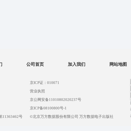
们
公司首页
加入我们
网站地图
京ICP证：010071
营业执照
京公网安备11010802020237号
）
京ICP备08100800号-1
1363462号
©北京万方数据股份有限公司 万方数据电子出版社