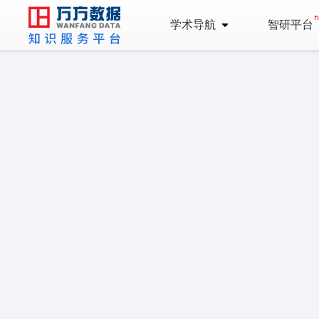
学术导航
智研平台