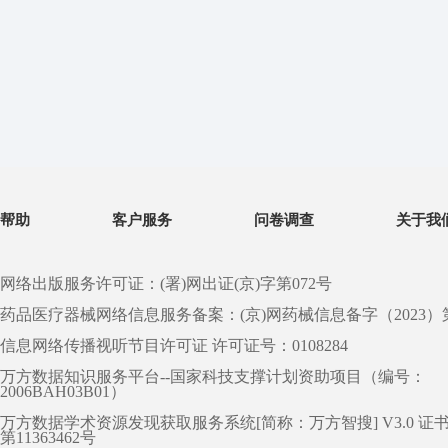
帮助
客户服务
问卷调查
关于我
网络出版服务许可证：(署)网出证(京)字第072号
药品医疗器械网络信息服务备案：(京)网药械信息备字（2023）第 0
信息网络传播视听节目许可证 许可证号：0108284
万方数据知识服务平台--国家科技支撑计划资助项目（编号：
2006BAH03B01）
万方数据学术资源发现获取服务系统[简称：万方智搜] V3.0 证
第11363462号