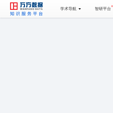
学术导航
智研平台