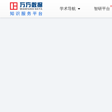
学术导航
智研平台