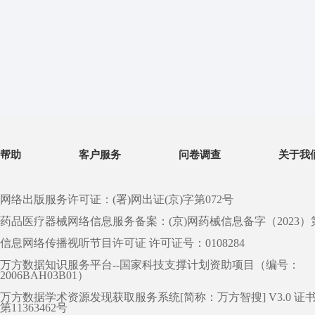
帮助
客户服务
问卷调查
关于我
网络出版服务许可证：(署)网出证(京)字第072号
药品医疗器械网络信息服务备案：(京)网药械信息备字（2023）第 0
信息网络传播视听节目许可证 许可证号：0108284
万方数据知识服务平台--国家科技支撑计划资助项目（编号：
2006BAH03B01）
万方数据学术资源发现获取服务系统[简称：万方智搜] V3.0 证
第11363462号