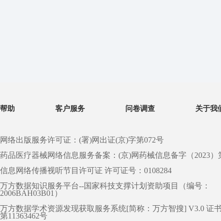
帮助
客户服务
问卷调查
关于我
网络出版服务许可证：(署)网出证(京)字第072号
药品医疗器械网络信息服务备案：(京)网药械信息备字（2023）第 0
信息网络传播视听节目许可证 许可证号：0108284
万方数据知识服务平台--国家科技支撑计划资助项目（编号：
2006BAH03B01）
万方数据学术资源发现获取服务系统[简称：万方智搜] V3.0 证
第11363462号