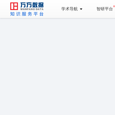
学术导航
智研平台