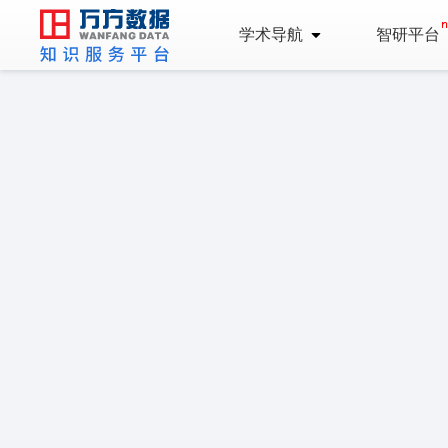
学术导航
智研平台