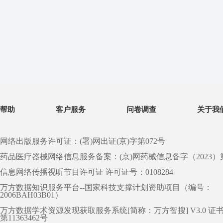
帮助
客户服务
问卷调查
关于我
网络出版服务许可证：(署)网出证(京)字第072号
药品医疗器械网络信息服务备案：(京)网药械信息备字（2023）第 0
信息网络传播视听节目许可证 许可证号：0108284
万方数据知识服务平台--国家科技支撑计划资助项目（编号：
2006BAH03B01）
万方数据学术资源发现获取服务系统[简称：万方智搜] V3.0 证
第11363462号